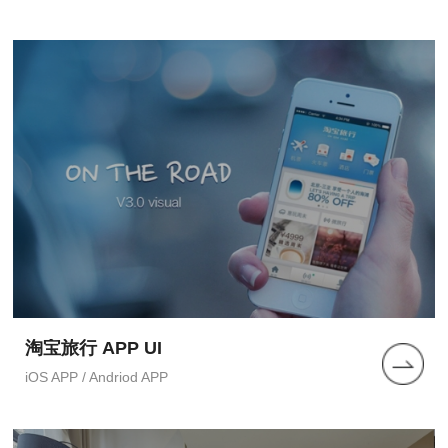
淘宝旅行 APP UI
iOS APP / Andriod APP