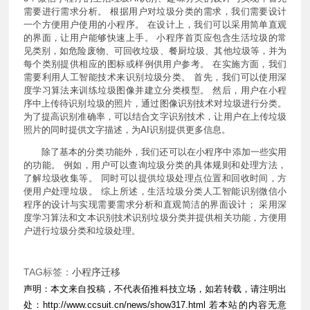
需要进行需求分析。 根据用户对垃圾分类的需求，我们需要设计
一个方便用户使用的小程序。 在设计上，我们可以采用简单直观
的界面，让用户能够快速上手。 小程序首页应包含生活垃圾的常
见类别，如危险废物、可回收垃圾、餐厨垃圾、其他垃圾等，并为
每个类别提供相应的图标或样例供用户参考。 在实施方面，我们
需要利用人工智能技术来识别垃圾分类。 首先，我们可以使用深
度学习算法来训练垃圾图像并建立分类模型。 然后，用户在小程
序中上传待识别垃圾的照片，通过图像识别技术对垃圾进行分类。
为了提高识别准确率，可以结合文字识别技术，让用户在上传垃圾
照片的同时提供文字描述，为AI识别提供更多信息。
除了基本的分类功能外，我们还可以在小程序中添加一些实用
的功能。 例如，用户可以查询垃圾分类的具体规则和处理方法，
了解垃圾收集等。 同时可以提供垃圾处理点位置和回收时间，方
便用户处理垃圾。 综上所述，生活垃圾分类人工智能识别微信小
程序的设计与实现需要需求分析和直观简洁的界面设计； 采用深
度学习算法和文本识别技术识别垃圾分类并提供相关功能，方便用
户进行垃圾分类和垃圾处理。
TAG标签：
小程序迁移
声明：本文来自投稿，不代表佰推科技立场，如若转载，请注明出
处：
http://www.ccsuit.cn/news/show317.html
若本站的内容无意