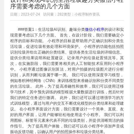
序需要考虑的几个方面
日期：2023-07-24
访问量：282
类型：小程序制作资讯
###答案1：生活垃圾AI识别、趣味分类
微信小程序
的设计和实
现需要考虑以下几个方面。 首先，在设计阶段，我们需要确定小
程序的目标和功能。 小程序的目标是帮助用户正确识别和分类生
活垃圾，促进垃圾有效处理和环境保护。 小程序的功能包括拍照
识别垃圾并给出正确的分类结果、提供各类生活垃圾的详细信息、
提供分类结果说明和处置建议、记录用户的垃圾处置情况等。其
次，在实施阶段，我们需要将相关的人工智能技术应用到小程序
中。 小程序通过图像识别算法，对用户拍摄的垃圾图片进行分析
识别，从而判断垃圾属于哪一类。 我们可以使用深度学习模型，
例如卷积神经网络（CNN）来训练模型来准确识别和分类不同类型
的生活垃圾。 此外，为了提高准确性和效率，我们可以使用迁移
学习技术，其中预先训练的模型根据大量数据进行训练，然后针对
我们的特定任务进行微调。 此外，我们还可以通过增强学习的方
式训练模型，通过与用户的交互不断优化模型的分类结果和处理建
议。 在小程序界面设计方面，我们需要设计一个简单、直观、友
好的用户界面，让用户能够轻松地使用这个小程序。 我们可以利
用图标、标签等元素来代表不同的垃圾类别，并提供清晰简洁的操
作指引。 为了提高用户体验，我们还可以在小程序中添加声音或
振动反馈功能，以确认用户的拍照操作和垃圾分类结果。