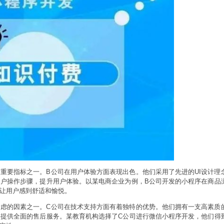
重要指标之一。B公司在用户体验方面表现出色。他们采用了先进的UI设计理
户操作步骤，提升用户体验。以某电商企业为例，B公司开发的小程序在商品
让用户感到舒适和愉悦。
虑的因素之一。C公司在技术支持方面有着独特的优势。他们拥有一支高素质
提供全面的售后服务。某教育机构选择了C公司进行微信小程序开发，他们得