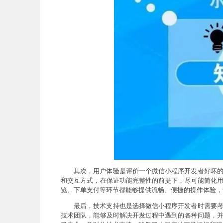
其次，用户体验是评价一个微信小程序开发者好坏的
和交互方式，在保证功能完整性的前提下，尽可能简化用
览、下单支付等环节都能够提供流畅、便捷的操作体验，
最后，技术支持也是选择微信小程序开发者时需要考
技术团队，能够及时解决开发过程中遇到的各种问题，并