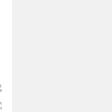
念
浏
的
到