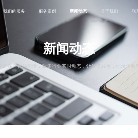
我们的服务
服务案例
新闻动态
关于我们
联
新闻动态
直走在时代的前沿，聚集行业实时动态，让价值共享，记录企业