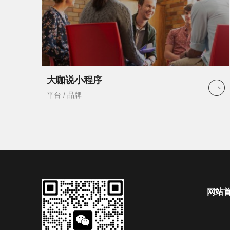
大咖说小程序
平台 / 品牌
网站