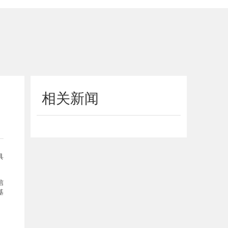
相关新闻
具
信
基