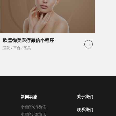
欧雪御美医疗微信小程序
医院 / 平台 / 医美
新闻动态
关于我们
小程序制作资讯
联系我们
小程序开发资讯