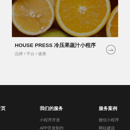
HOUSE PRESS 冷压果蔬汁小程序
品牌 / 平台 / 健康
首页
我们的服务
服务案例
小程序开发
微信小程序
APP开发制作
网站建设