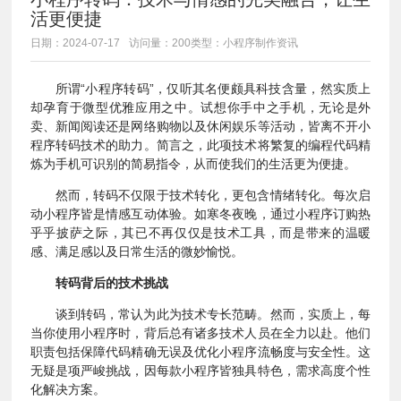
活更便捷
日期：2024-07-17
访问量：200
类型：小程序制作资讯
所谓“小程序转码”，仅听其名便颇具科技含量，然实质上
却孕育于微型优雅应用之中。试想你手中之手机，无论是外
卖、新闻阅读还是网络购物以及休闲娱乐等活动，皆离不开小
程序转码技术的助力。简言之，此项技术将繁复的编程代码精
炼为手机可识别的简易指令，从而使我们的生活更为便捷。
然而，转码不仅限于技术转化，更包含情绪转化。每次启
动小程序皆是情感互动体验。如寒冬夜晚，通过小程序订购热
乎乎披萨之际，其已不再仅仅是技术工具，而是带来的温暖
感、满足感以及日常生活的微妙愉悦。
转码背后的技术挑战
谈到转码，常认为此为技术专长范畴。然而，实质上，每
当你使用小程序时，背后总有诸多技术人员在全力以赴。他们
职责包括保障代码精确无误及优化小程序流畅度与安全性。这
无疑是项严峻挑战，因每款小程序皆独具特色，需求高度个性
化解决方案。