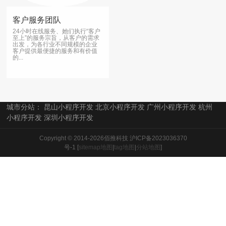
客户服务团队
24小时在线服务、她们执行“客户
至上”的服务宗旨，从客户的需求
出发，为各行业不同规模的企业
客户提供最便捷的服务和有价值
的...
城市分站：
昆山小程序开发
北京小程序开发
广州小程序开发
杭州
小程序开发
深圳小程序开发
Copyright © 2014-2026佰推科技
沪ICP备2023036370
号-1
[
sitemap地图
|
tag地图
|
分站地图
]