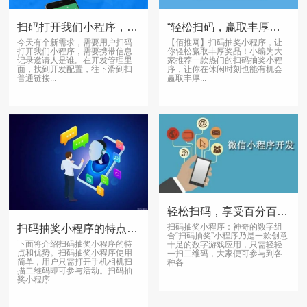
扫码打开我们小程序，需要携带信息记录邀请人是谁
“轻松扫码，赢取丰厚奖品！”
今天有个新需求，需要用户扫码
【佰推网】扫码抽奖小程序，让
打开我们小程序，需要携带信息
你轻松赢取丰厚奖品！小编为大
记录邀请人是谁。在开发管理里
家推荐一款热门的扫码抽奖小程
面，找到开发配置，往下滑到扫
序，让你在休闲时刻也能有机会
普通链接...
赢取丰厚...
轻松扫码，享受百分百中奖乐趣
扫码抽奖小程序：神奇的数字组
扫码抽奖小程序的特点和优势
合“扫码抽奖”小程序乃是一款创意
下面将介绍扫码抽奖小程序的特
十足的数字游戏应用，只需轻轻
点和优势。扫码抽奖小程序使用
一扫二维码，大家便可参与到各
简单，用户只需打开手机相机扫
种各...
描二维码即可参与活动。扫码抽
奖小程序...