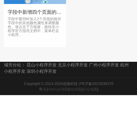
字段中新增四个页面的代码和呈现结果，属性哪里找呢？
字段中要同时加入2个页面的路径
字段中的其他颜色属性来调整颜
色。请点击下方链接，跳转至小
程序官方指导文档中，菜单栏在
小程序...
城市分站：
昆山小程序开发
北京小程序开发
广州小程序开发
杭州
小程序开发
深圳小程序开发
Copyright © 2014-2026佰推科技
沪ICP备2023036370
号-1
[
sitemap地图
|
tag地图
|
分站地图
]