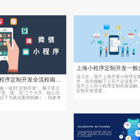
这几年，我于上海开展小程序定
上海小程序定制开发全流程揭秘，避开这些坑，少走弯路
作，其间接触了上百个企业客户
现不少人对小程序定制存有误解
板一提到“定制开发”，脑子里立
定制开发需要...
“贵、慢、坑”三个大字。核心功
以下为真实案例拆解）：找参考
..