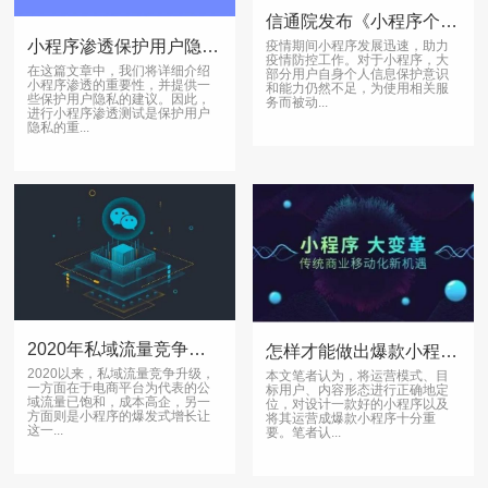
信通院发布《小程序个人信息保护研究报告》
小程序渗透保护用户隐私，关键建议！
疫情期间小程序发展迅速，助力
疫情防控工作。对于小程序，大
在这篇文章中，我们将详细介绍
部分用户自身个人信息保护意识
小程序渗透的重要性，并提供一
和能力仍然不足，为使用相关服
些保护用户隐私的建议。因此，
务而被动...
进行小程序渗透测试是保护用户
隐私的重...
2020年私域流量竞争升级10个GMV破百亿小程序
怎样才能做出爆款小程序？运营套路
2020以来，私域流量竞争升级，
本文笔者认为，将运营模式、目
一方面在于电商平台为代表的公
标用户、内容形态进行正确地定
域流量已饱和，成本高企，另一
位，对设计一款好的小程序以及
方面则是小程序的爆发式增长让
将其运营成爆款小程序十分重
这一...
要。笔者认...