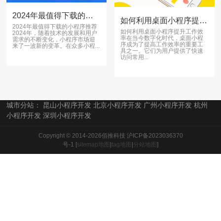
2024年最值得下载的小程序推荐
如何利用桌面小程序提升工作效率
2024年最值得下载的小程序推荐
如何利用桌面小程序提升工作效
2024年，随着技术的发展和用户
率在当今数字化时代，桌面小程
需求的不断变化，小程序市场迎
序成为了提高工作效率的重要工
来了一波新的变革。在众多小程...
具之一。它们为用户提供了快速
访问常用...
城市分站：
昆山小程序开发
北京小程序开发
广州小程序开发
杭州
小程序开发
深圳小程序开发
Copyright © 2014-2026佰推科技
沪ICP备2023036370
号-1
[
sitemap地图
|
tag地图
|
分站地图
]