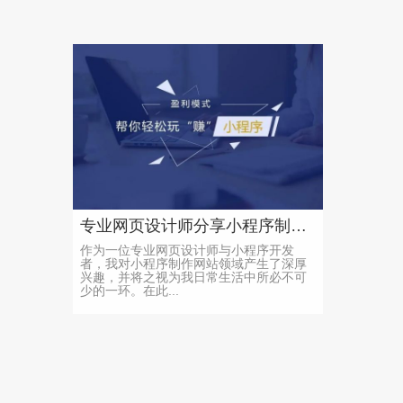
专业网页设计师分享小程序制作网站的发展历程与心得感悟
作为一位专业网页设计师与小程序开发
者，我对小程序制作网站领域产生了深厚
兴趣，并将之视为我日常生活中所必不可
少的一环。在此...