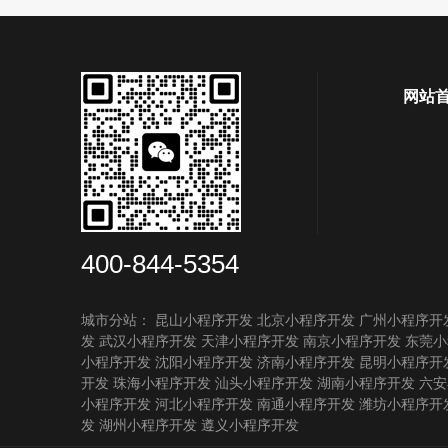
网站
400-844-5354
城市分站：
昆山小程序开发
北京小程序开发
广州小程序开
发
武汉小程序开发
天津小程序开发
南京小程序开发
东莞小
小程序开发
沈阳小程序开发
济南小程序开发
昆明小程序开
开发
珠海小程序开发
汕头小程序开发
湖南小程序开发
六安
小程序开发
河北小程序开发
南通小程序开发
潍坊小程序开
发
湖州小程序开发
遵义小程序开发