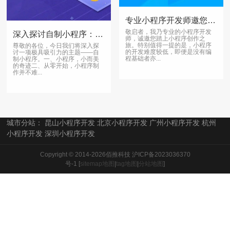
专业小程序开发师邀您开启小程序创作之旅，轻松成为制作高手
敬启者，我乃专业的小程序开发
深入探讨自制小程序：从零开始，开启小而美的奇迹世界
师，诚邀您踏上小程序创作之
旅。特别值得一提的是，小程序
尊敬的各位，今日我们将深入探
的开发难度较低，即便是没有编
讨一项极具吸引力的主题——自
程基础者亦...
制小程序。一、小程序，小而美
的奇迹二、从零开始，小程序制
作并不难...
城市分站：
昆山小程序开发
北京小程序开发
广州小程序开发
杭州
小程序开发
深圳小程序开发
Copyright © 2014-2026佰推科技
沪ICP备2023036370
号-1
[
sitemap地图
|
tag地图
|
分站地图
]