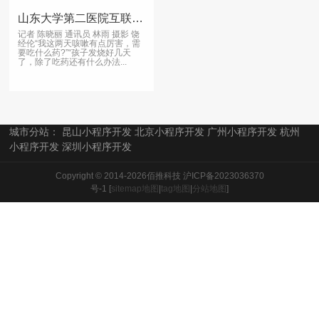
山东大学第二医院互联网医院重装升级上线
记者 陈晓丽 通讯员 林雨 摄影 饶
经伦“我这两天咳嗽有点厉害，需
要吃什么药?”“孩子发烧好几天
了，除了吃药还有什么办法...
城市分站：
昆山小程序开发
北京小程序开发
广州小程序开发
杭州
小程序开发
深圳小程序开发
Copyright © 2014-2026佰推科技
沪ICP备2023036370
号-1
[
sitemap地图
|
tag地图
|
分站地图
]