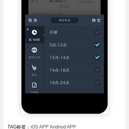
TAG标签：
iOS APP
Andriod APP