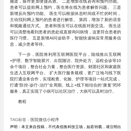
频道，操作更加便捷高效。 二是增加在线咨询和预约功能。
患者可以提前网上预约，医生将在线为患者解答问题。 三是
新增反向预约功能。 医生可以根据休息时间或不忙的时间，
主动找到网上预约的患者进行解答。 第四，增加了新的语音
和视频通信方式。 患者和医生可以在线面对面交流。 医生还
可以清楚地看到患者的患处或直接询问病情，这更符合患者的
医疗习惯。 五是新增AI问诊助手，智能快速响应常用服务信
息，减少患者等待。
下一步，医院将利用互联网医院平台，陆续推出互联网
+护理、数字智能胶片、出院随访、院外处方、远程会诊等10
余个项目，整合社会力量，整合医疗资源。财团社区和家庭医
生进入互联网平台。 扩大医疗服务规模，更广泛地与线下医
院打通业务合作，实现检查、化验、护理等项目一站式完成，
打通“防控-诊疗-治疗”全周期。线上+线下相结合的“康复”闭环
服务，真正实现了小病可以社区治疗，大病可以及时治疗。
教程
TAG标签：
医院微信小程序
声明：本文来自投稿，不代表佰推科技立场，如若转载，请注明出