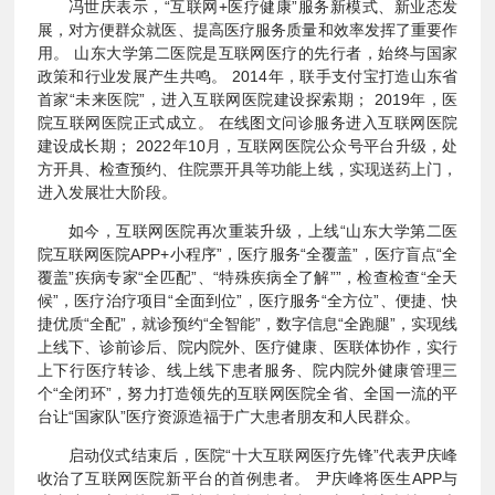
冯世庆表示，“互联网+医疗健康”服务新模式、新业态发
展，对方便群众就医、提高医疗服务质量和效率发挥了重要作
用。 山东大学第二医院是互联网医疗的先行者，始终与国家
政策和行业发展产生共鸣。 2014年，联手支付宝打造山东省
首家“未来医院”，进入互联网医院建设探索期； 2019年，医
院互联网医院正式成立。 在线图文问诊服务进入互联网医院
建设成长期； 2022年10月，互联网医院公众号平台升级，处
方开具、检查预约、住院票开具等功能上线，实现送药上门，
进入发展壮大阶段。
如今，互联网医院再次重装升级，上线“山东大学第二医
院互联网医院APP+小程序”，医疗服务“全覆盖”，医疗盲点“全
覆盖”疾病专家“全匹配”、“特殊疾病全了解””，检查检查“全天
候”，医疗治疗项目“全面到位”，医疗服务“全方位”、便捷、快
捷优质“全配”，就诊预约“全智能”，数字信息“全跑腿”，实现线
上线下、诊前诊后、院内院外、医疗健康、医联体协作，实行
上下行医疗转诊、线上线下患者服务、院内院外健康管理三
个“全闭环”，努力打造领先的互联网医院全省、全国一流的平
台让“国家队”医疗资源造福于广大患者朋友和人民群众。
启动仪式结束后，医院“十大互联网医疗先锋”代表尹庆峰
收治了互联网医院新平台的首例患者。 尹庆峰将医生APP与