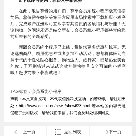
9.下载即可使用，轻松入手新体验
在此，敬告尊贵的用户们，尊享会员系统小程序极其便捷
简易。您仅需在微信等第三方应用市场搜索并下载相应小程序
后，完成账户注册即可立即享有其提供的各项福利与乐趣！无
论购物、休闲娱乐还是结交新友，会员系统小程序都将带给您
前所未有的全新感受。
新版会员系统小程序已上线，带给您更多优惠与惊喜。无
论选购商品、领用优惠券或者参加互动活动，您都将体验到专
属于您的个性化贴心服务。购物达人、旅行家、或是热爱美食
的你，千万别错过来试试这款方便快捷且安全可靠的小程序
哦！赶快前来下载尝试吧！
TAG标签：
会员系统小程序
声明：本文来自投稿，不代表佰推科技立场，如若转载，请注明出
处：
http://www.ccsuit.cn/news/show623.html
若本站的内容无意
侵犯了贵司版权，请给我们来信，我们会及时处理和回复。
上一页
返回列表
下一页