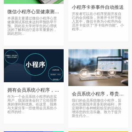
小程序卡券事件自动推送
微信小程序心里健康测试系统开发条件
开发者可以在小程序里面开发自
己的会员模块，并将开卡环节嵌
本课题主要通过微信小程序心里
入其中，微信卡券为小程序内会
健康测试系统来达到早预防早干
员开卡提供了“开卡组件功能”。小
预。因此在大学对学生的心理状
程序...
况的了解和治疗是非常重要的，
因此想到...
拥有会员系统小程序，让你值得！
会员系统小程序，尊贵特权不断升级，个性化推荐助你乐享精彩活动
作为一个会员系统小程序的忠实
我们的会员系统微信小程序，旨
用户，我深深体会到了它给我带
在向您展现丰富多彩的福利，并
来的便利和优惠。在这里，我将
定期举行各种精彩纷呈的活动以
与大家分享一些使用会员系统小
增添您的生活乐趣。致力于提升
程序的经...
新生代小...