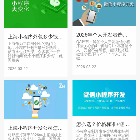
2026年个人开发者选微信小程序开发公司，这5家值得看
上海小程序外包多少钱？3招教你选对靠谱公司
QA环节：解答个人开发微信小程
上海作为互联网创业的热门之
序最关心的4个问题Q1：零基础个
地，小程序外包市场分外活跃，
人，完全不会编程，能顺利搭建
然而水也颇为深。众多客户一开
微信小程序吗？Q2：个人开发
始就询问“做个小程序多少钱”，此
微...
问题实...
2026-03-22
2026-03-22
怎么选？价格标准+避坑指南
上海小程序开发公司怎么选？2026企业避坑指南
小程序定制开发多少钱哪家好判
对那些打算于2026年去拓展线上
定一家坐落于上海的小程序定制
业务的企业来讲，选定一家靠谱
公司是不是可靠，首要条件是瞧