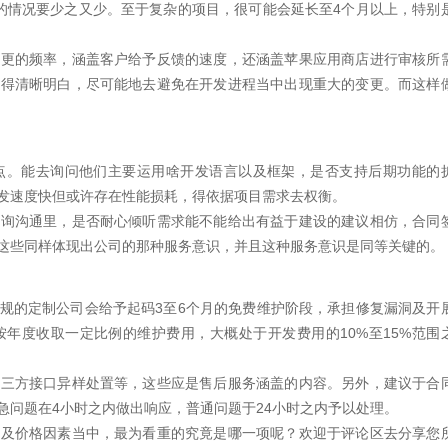
的情况要少之又少。至于复杂的项目，很可能会延长至4个月以上，特别
变更的频率，涵盖客户给予反馈的速度，还涵盖苹果应用商店进行审核所
考得清晰明白，尽可能地去避免在开发进程当中出现重大的变更。而这样
点。能去询问他们主要运用啥开发语言以及框架，是否支持后期功能的
发速度快但或许存在性能损耗，得依据项目需求去权衡。
咨询沟通里，是否耐心倾听需求能不能给出有益于建设的建议相仿，合同
这些同样体现出公司的那种服务意识，并且这种服务意识是同等关键的。
规的定制公司会给予起码3至6个月的免费维护阶段，承担修复漏洞及开
年度收取一定比例的维护费用，大概处于开发费用的10%至15%范围
第三方接口异样处置等，这些应是售后服务涵盖的内容。另外，建议于合
急问题在4小时之内做出响应，普通问题于24小时之内予以处理。
以及价格因素当中，最为看重的究竟是哪一项呢？欢迎于评论区去分享您