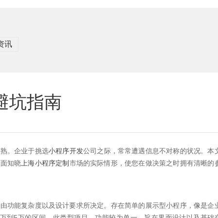
资讯
避坑指南
成熟。企业于挑选
小程序开发
公司之际，常常遭遇信息不对称的状况。本
全面知晓
上海小程序定制
市场的实际情形，使您在做决策之时拥有清晰的
是由功能复杂度以及设计要求所决定。存在简单的展示型小程序，像是企
2万到5万的区间。此类型项目，功能较为单一，旨在界面设计以及基础