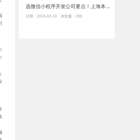
选微信小程序开发公司要点！上海本凡科技专业定制解决方案
端
日期：2026-03-18 浏览量：296
到
不
不
人
议
业
续
编