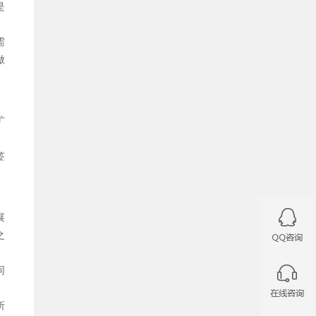
是
需
做
扩
签
展
之
同
所