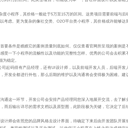
杂度小程序，其价格一般处于5万至15万的区间。这类项目需要前端与后
以考虑。更为复杂的像社交类、O2O平台类小程序，其价格或许能够达
，首要条件是瞧瞧它的案例质量到底如何。仅仅查看官网所呈现的案例是
身感受一下小程序的流畅性以及功能的完整性怎样。优秀的公司会去积累
颇为稳定。
公司起码得有产品经理，还有UI设计师，以及前端开发人员，后端开发
员，开发全都进行外包，那么后期的维护以及沟通将会变得极为困难。建
求沟通这一环节，开发公司会安排产品经理同您深入地展开交流，去了解
点，而后输出详尽的需求文档以及原型图，此阶段极为关键，它决定了后
。设计师会依照您的品牌风格去设计界面，待确定下来后由开发团队开展