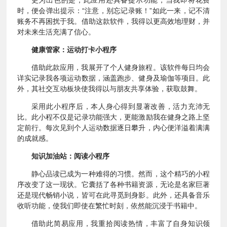
时，便会弹出提示：“注意，别忘记录账！”如此一来，记不清
账务不再困扰于我。借助这款软件，我得以更高效地理财，并
对未来生活充满了信心。
健康管家：运动打卡小程序
借助此款应用，我展开了个人健身旅程。该软件每日均会
详实记录我各项运动数据，涵盖跑步、健身及瑜伽等项目。此
外，其社交互动板块使我得以与朋友共享体验，获取鼓舞。
采用此小程序后，本人身心得到显著改善，活力充沛无
比。此小程不仅是记录功能强大，更能激励我在健身之路上坚
定前行。每次见到个人运动数据逐日攀升，内心便洋溢着满满
的成就感。
知识加油站：阅读小程序
静心品读已成为一种难得的习惯。然而，这个精巧的小程
序改变了这一现状。它囊括了各种书籍资源，无论是名家巨著
还是现代畅销小说，皆可在此寻觅到身影。此外，还具备音乐
收听功能，使我们即使在繁忙时刻，依然能沉浸于书籍中。
借助此简易应用，我重拾阅读热情，丰富了自身知识领