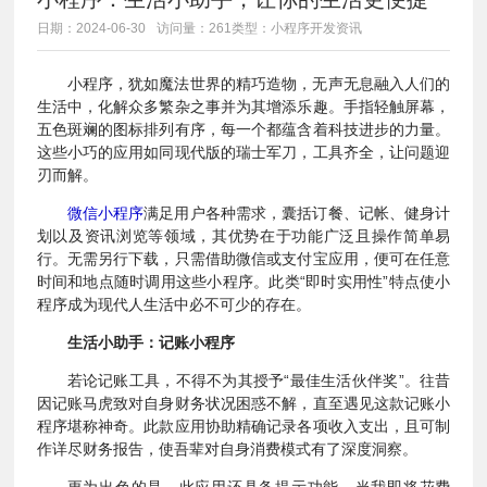
日期：2024-06-30
访问量：261
类型：小程序开发资讯
小程序，犹如魔法世界的精巧造物，无声无息融入人们的
生活中，化解众多繁杂之事并为其增添乐趣。手指轻触屏幕，
五色斑斓的图标排列有序，每一个都蕴含着科技进步的力量。
这些小巧的应用如同现代版的瑞士军刀，工具齐全，让问题迎
刃而解。
微信小程序
满足用户各种需求，囊括订餐、记帐、健身计
划以及资讯浏览等领域，其优势在于功能广泛且操作简单易
行。无需另行下载，只需借助微信或支付宝应用，便可在任意
时间和地点随时调用这些小程序。此类“即时实用性”特点使小
程序成为现代人生活中必不可少的存在。
生活小助手：记账小程序
若论记账工具，不得不为其授予“最佳生活伙伴奖”。往昔
因记账马虎致对自身财务状况困惑不解，直至遇见这款记账小
程序堪称神奇。此款应用协助精确记录各项收入支出，且可制
作详尽财务报告，使吾辈对自身消费模式有了深度洞察。
更为出色的是，此应用还具备提示功能，当我即将花费