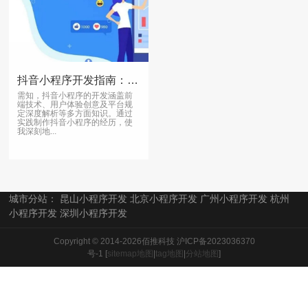
抖音小程序开发指南：从入门到精通，实现个人价值最大化
需知，抖音小程序的开发涵盖前
端技术、用户体验创意及平台规
定深度解析等多方面知识。通过
实践制作抖音小程序的经历，使
我深刻地...
城市分站：
昆山小程序开发
北京小程序开发
广州小程序开发
杭州
小程序开发
深圳小程序开发
Copyright © 2014-2026佰推科技
沪ICP备2023036370
号-1
[
sitemap地图
|
tag地图
|
分站地图
]