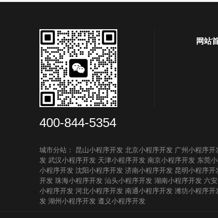
网站
400-844-5354
城市分站：
昆山小程序开发
北京小程序开发
广州小程序开
发
武汉小程序开发
天津小程序开发
南京小程序开发
东莞小
小程序开发
沈阳小程序开发
济南小程序开发
昆明小程序开
开发
珠海小程序开发
汕头小程序开发
湖南小程序开发
六安
小程序开发
河北小程序开发
南通小程序开发
潍坊小程序开
发
湖州小程序开发
遵义小程序开发