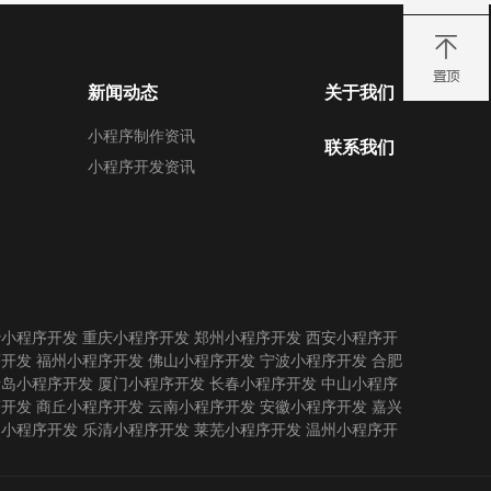
新闻动态
关于我们
小程序制作资讯
联系我们
小程序开发资讯
沙小程序开发
重庆小程序开发
郑州小程序开发
西安小程序开
序开发
福州小程序开发
佛山小程序开发
宁波小程序开发
合肥
青岛小程序开发
厦门小程序开发
长春小程序开发
中山小程序
序开发
商丘小程序开发
云南小程序开发
安徽小程序开发
嘉兴
州小程序开发
乐清小程序开发
莱芜小程序开发
温州小程序开