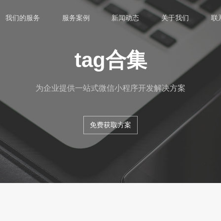
我们的服务
服务案例
新闻动态
关于我们
联
tag合集
为企业提供一站式微信小程序开发解决方案
免费获取方案