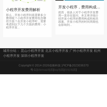
开发小程序，费用构成和相关因素，你知道吗？
小程序开发费用解析
然而，很多人对于小程序开发费
那么，开发小程序到底需要多少
用一直存在疑问。本文将详细介
费用呢？小程序开发费用包含哪
绍开发小程序的费用构成和相关
些方面？在开发小程序时，需要
因素。开发小程序的时间周期也
考虑到以下几个方面的费用：小
会影响到...
程序开发...
城市分站：
昆山小程序开发
北京小程序开发
广州小程序开发
杭州
小程序开发
深圳小程序开发
Copyright © 2014-2026佰推科技
沪ICP备2023036370
号-1
[
sitemap地图
|
tag地图
|
分站地图
]