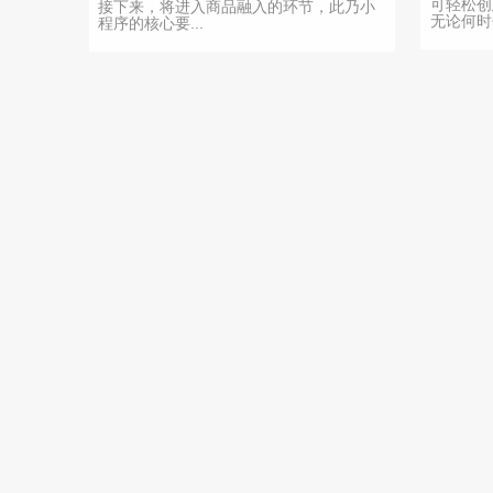
可轻松创
接下来，将进入商品融入的环节，此乃小
无论何时何
程序的核心要...