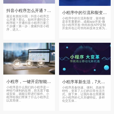
抖音小程序怎么开通？如何开通三个步骤？
小程序中的引流和裂变，留存都是非常重要的
最近有朋友问我：抖音小程序怎
小程序中的引流和裂变，留存都
么开通？那么，如何开通抖音小
是非常重要的，成都app开发-微
程序呢？开通抖音小程序只要三
信小程序开发-华尚科技APP定制
个步骤！第一步：搜索抖音小程
开发外包公司华尚科技本文将为...
序，进入...
小程序，一键开启智能生活
小程序革新生活，7大特性揭秘
小程序是什么我们的小程序是一
小程序具备快速、便利、高效等
种轻巧便利的应用，您无需下载
特性，变革了人们的日常生活方
或安装，就能立即进行操作。小
式。接下来，让我向各位简要展
程序给我们带来了什么小程序正
示小程序的七大关键特征。多样
以其简便...
化交互体...