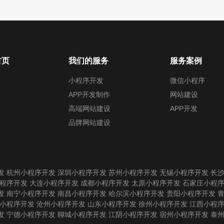
首页
我们的服务
服务案例
小程序开发
微信小程序
APP开发制作
网站建设
高端网站建设
APP开发
品牌网站建设
发
杭州小程序开发
深圳小程序开发
苏州小程序开发
无锡小程序开发
长
程序开发
大连小程序开发
成都小程序开发
太原小程序开发
石家庄小程
发
南宁小程序开发
南昌小程序开发
哈尔滨小程序开发
贵阳小程序开发
小程序开发
沧州小程序开发
山东小程序开发
徐州小程序开发
江西小程
发
宁德小程序开发
聊城小程序开发
江阴小程序开发
宿州小程序开发
泰