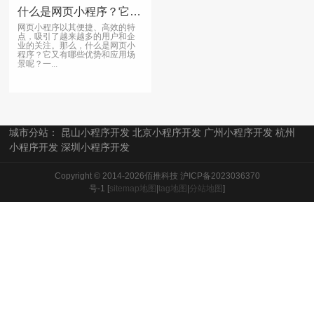
什么是网页小程序？它又有哪些优势和应用场景？
网页小程序以其便捷、高效的特
点，吸引了越来越多的用户和企
业的关注。那么，什么是网页小
程序？它又有哪些优势和应用场
景呢？一...
城市分站：
昆山小程序开发
北京小程序开发
广州小程序开发
杭州
小程序开发
深圳小程序开发
Copyright © 2014-2026佰推科技
沪ICP备2023036370
号-1
[
sitemap地图
|
tag地图
|
分站地图
]