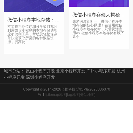
微信小程序存储大揭秘：本地VS传统，速率对比惊人
微信小程序本地存储：轻松保存数据，提高使用效率
先来深度剖析一下微信小程序本
地存储的核心原理！在使用微信
本文将为各位详细分享如何充分
小程序本地存储时，只需灵活应
利用微信小程序的本地存储功能
用wx.微信小程序本地存储有以下
这项便利工具，帮助您轻松保存
几个...
并快速获取所需的各种数据资
源，提高使...
城市分站：
昆山小程序开发
北京小程序开发
广州小程序开发
杭州
小程序开发
深圳小程序开发
Copyright © 2014-2026佰推科技
沪ICP备2023036370
号-1
[
sitemap地图
|
tag地图
|
分站地图
]