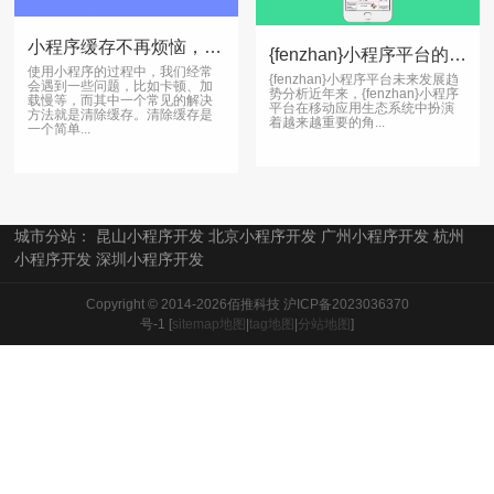
小程序缓存不再烦恼，一招让你畅享快捷体验
{fenzhan}小程序平台的未来发展趋势分析
使用小程序的过程中，我们经常
{fenzhan}小程序平台未来发展趋
会遇到一些问题，比如卡顿、加
势分析近年来，{fenzhan}小程序
载慢等，而其中一个常见的解决
平台在移动应用生态系统中扮演
方法就是清除缓存。清除缓存是
着越来越重要的角...
一个简单...
城市分站：
昆山小程序开发
北京小程序开发
广州小程序开发
杭州
小程序开发
深圳小程序开发
Copyright © 2014-2026佰推科技
沪ICP备2023036370
号-1
[
sitemap地图
|
tag地图
|
分站地图
]