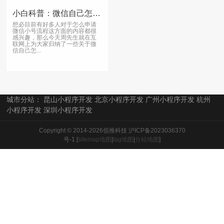
小白科普：微信自己怎么弄小程序相关的信息分享
想必目前有好多人对于怎么申请
微信小号流程这方面的内容都很
感兴趣，那么今天周先生就在互
联网上为大家归纳了一些关于微
信自己怎...
城市分站：
昆山小程序开发
北京小程序开发
广州小程序开发
杭州
小程序开发
深圳小程序开发
Copyright © 2014-2026佰推科技
沪ICP备2023036370
号-1
[
sitemap地图
|
tag地图
|
分站地图
]