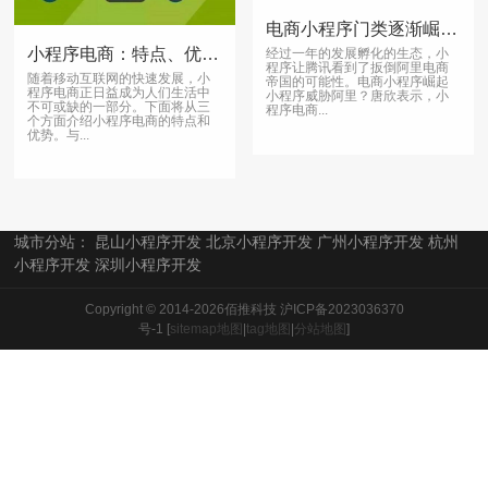
电商小程序门类逐渐崛起：西柚集和靠谱
小程序电商：特点、优势、突破
经过一年的发展孵化的生态，小
程序让腾讯看到了扳倒阿里电商
随着移动互联网的快速发展，小
帝国的可能性。电商小程序崛起
程序电商正日益成为人们生活中
小程序威胁阿里？唐欣表示，小
不可或缺的一部分。下面将从三
程序电商...
个方面介绍小程序电商的特点和
优势。与...
城市分站：
昆山小程序开发
北京小程序开发
广州小程序开发
杭州
小程序开发
深圳小程序开发
Copyright © 2014-2026佰推科技
沪ICP备2023036370
号-1
[
sitemap地图
|
tag地图
|
分站地图
]