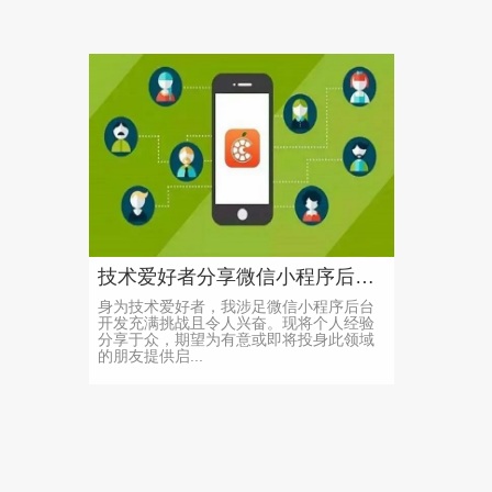
技术爱好者分享微信小程序后台开发经验与感悟
身为技术爱好者，我涉足微信小程序后台
开发充满挑战且令人兴奋。现将个人经验
分享于众，期望为有意或即将投身此领域
的朋友提供启...