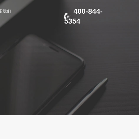
400-844-
系我们
5354