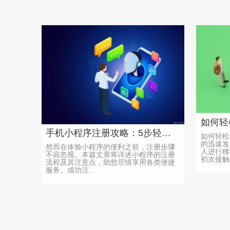
手机小程序注册攻略：5步轻松搞定，享受便捷服务
如何轻松
的迅速发
然而在体验小程序的便利之前，注册步骤
人进行移
不容忽视。本篇文章将详述小程序的注册
初次接触小
流程及其注意点，助您尽情享用各类便捷
服务。成功注...