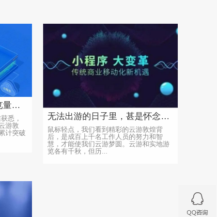
“云游敦煌”上线两个月游览量突破1200万人次
无法出游的日子里，甚是怀念那些踏遍祖国四方、饱览大好河山的美好时光
信获悉，
云游敦
鼠标轻点，我们看到精彩的云游敦煌背
累计突破
后，是成百上千名工作人员的努力和智
慧，才能使我们云游梦圆。云游和实地游
览各有千秋，但历...