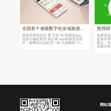
全国首个省级数字化全域旅游服务平台诞生啦！
虽然没有找到好“看”又好“玩”的旅游app，
如果评选
但是小编在查找“游云南”app的相关信息
必莫高窟
时，被腾讯出品的另一款“云游敦煌”小...
最大，内
高窟共有7.
网站