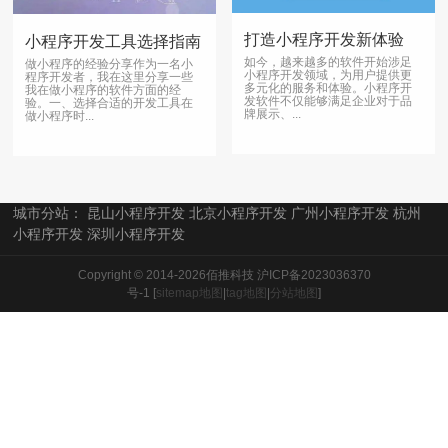
打造小程序开发新体验
小程序开发工具选择指南
如今，越来越多的软件开始涉足
做小程序的经验分享作为一名小
小程序开发领域，为用户提供更
程序开发者，我在这里分享一些
多元化的服务和体验。小程序开
我在做小程序的软件方面的经
发软件不仅能够满足企业对于品
验。一、选择合适的开发工具在
牌展示、...
做小程序时...
城市分站：
昆山小程序开发
北京小程序开发
广州小程序开发
杭州
小程序开发
深圳小程序开发
Copyright © 2014-2026佰推科技
沪ICP备2023036370
号-1
[
sitemap地图
|
tag地图
|
分站地图
]