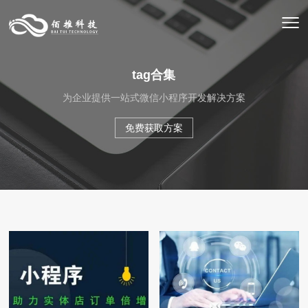
tag合集
为企业提供一站式微信小程序开发解决方案
免费获取方案