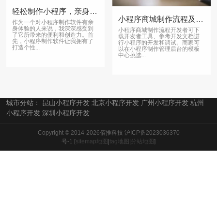
轻松制作小程序，亲身体验分享
小程序商城制作流程及制作方法有哪些呢？？
作为一个对小程序制作软件有亲
身体验的人来说，我深深感受到
小程序商城制作流程开发者可下
了它所带来的便利和创造力。首
载开发者工具、参考开发文档进
先，小程序制作软件让我拥有了
行小程序的开发和调试。商家可
打造个性...
以在小程序制作管理后台的模板
中心挑选...
城市分站：
昆山小程序开发
北京小程序开发
广州小程序开发
杭州
小程序开发
深圳小程序开发
Copyright © 2014-2026佰推科技
沪ICP备2023036370
号-1
[
sitemap地图
|
tag地图
|
分站地图
]