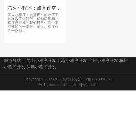
萤火小程序：点亮夜空的数字工具
萤火小程序：点亮夜空的数字工
具在数字化时代，移动应用和小
程序已经成为我们日常生活中不
可或缺的一部分。萤火小程序作
为一款新...
城市分站：
昆山小程序开发
北京小程序开发
广州小程序开发
杭州
小程序开发
深圳小程序开发
Copyright © 2014-2026佰推科技
沪ICP备2023036370
号-1
[
sitemap地图
|
tag地图
|
分站地图
]