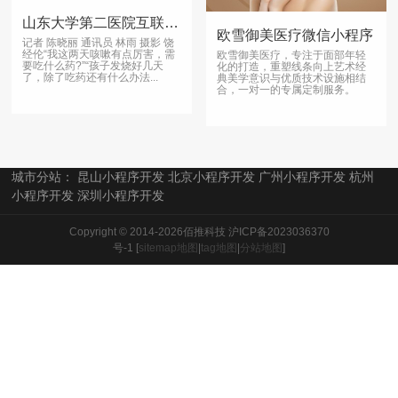
山东大学第二医院互联网医院重装升级上线
欧雪御美医疗微信小程序
记者 陈晓丽 通讯员 林雨 摄影 饶
经伦“我这两天咳嗽有点厉害，需
欧雪御美医疗，专注于面部年轻
要吃什么药?”“孩子发烧好几天
化的打造，重塑线条向上艺术经
了，除了吃药还有什么办法...
典美学意识与优质技术设施相结
合，一对一的专属定制服务。
城市分站：
昆山小程序开发
北京小程序开发
广州小程序开发
杭州
小程序开发
深圳小程序开发
Copyright © 2014-2026佰推科技
沪ICP备2023036370
号-1
[
sitemap地图
|
tag地图
|
分站地图
]