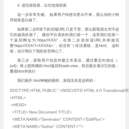
4. 进坑很容易，出坑也很容易
这一步非常关键。 如果用户掉进坑里出不来，那么你的小程
序就算是白做了。
如果第二步B留下的后端URL只是干货，那么获取就太对不起
它的超高价值了。 微信平台喜欢给我们留一个，这里我们也留一
个返回网址为‘https//XXX/’，在第二步添加该URL并拼接完
整‘https//XXX/?=XXXX&=’，你没有’ t 你没看错，是html。 这时
候，估计明白了我的良苦用心了。
第三步，获取用户信息并建立关系后，通过重定向地址（.
(url)）将上面简陋的.html返回到web-view，然后最后显示它的值，
重现html并执行
我们揭开.html神秘的面纱，发现无非是这样的：
DOCTYPE
HTML
PUBLIC
"-//W3C//DTD HTML 4.0 Transitional//
<
HTML
>
<
HEAD
>
<
TITLE
>
 New Document 
TITLE
>
<
META
NAME
=
"
Generator
"
CONTENT
=
"
EditPlus
"
>
<
META
NAME
=
"
Author
"
CONTENT
=
"
"
>