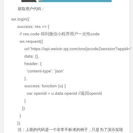
获取用户代码：
 wx
.
login
(
{
success
:
res
=>
{
// res.code 得到微信小程序用户一次性code
      	wx
.
request
(
{
url
:
'https://api.weixin.qq.com/sns/jscode2session?appid='
data
:
{
}
,
header
:
{
'content-type'
:
'json'
}
,
success
:
function
(
u
)
{
var
 openid 
=
 u
.
data
.
openid 
//返回openid
}
}
)
}
}
)
注：上面的代码是一个非常不标准的例子，只是为了演示实现