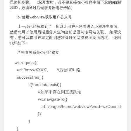
思路和步骤。 （您开发时，请不要直接在小程序中留下您的appid
和ID，必须通过后端服务器进行传输）
b. 使用web-view获取用户公众号
上一步已经获取到了，所以让用户不急着进入小程序主页面。
然后您可以使用后端服务来查询当前是否与该网站关联。 如果没
有，您可以将用户重定向到您准备好的网络视图页面的坑。 逻辑
代码如下：
// 检查关系是否已经建立
    wx
.
request
(
{
url
:
'http://XXXX'
,
//后台URL 略
success
(
res
)
{
if
(
!
res
.
data
.
exist
)
{
//如果不存在则直接跳走
      		 	wx
.
navigateTo
(
{
url
:
'/pages/home/webview?wxid=wxOpenid'
}
)
}
}