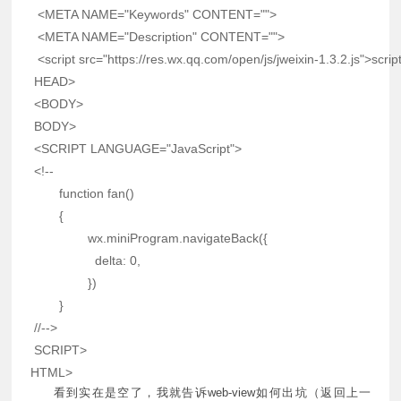
<
META
NAME
=
"
Keywords
"
CONTENT
=
"
"
>
<
META
NAME
=
"
Description
"
CONTENT
=
"
"
>
<
script
src
=
"
https://res.wx.qq.com/open/js/jweixin-1.3.2.js
"
>
scrip
HEAD
>
<
BODY
>
BODY
>
<
SCRIPT
LANGUAGE
=
"
JavaScript
"
>
<
!
--
function
fan
(
)
{
		wx
.
miniProgram
.
navigateBack
(
{
delta
:
0
,
}
)
}
//-->
SCRIPT
>
HTML
>
看到实在是空了，我就告诉web-view如何出坑（返回上一