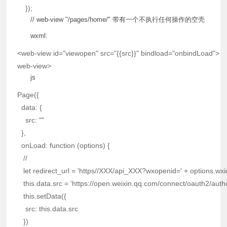
}
)
;
// web-view "/pages/home/" 带有一个不执行任何操作的空壳
wxml:
<
web-view
id
=
"
viewopen
"
src
=
"
{{src}}
"
bindload
=
"
onbindLoad
"
>
web-view
>
js
Page
(
{
data
:
{
src
:
""
}
,
onLoad
:
function
(
options
)
{
//
let
 redirect_url 
=
'https//XXX/api_XXX?wxopenid='
+
 options
.
wxi
this
.
data
.
src 
=
'https://open.weixin.qq.com/connect/oauth2/a
this
.
setData
(
{
src
:
this
.
data
.
src

}
)