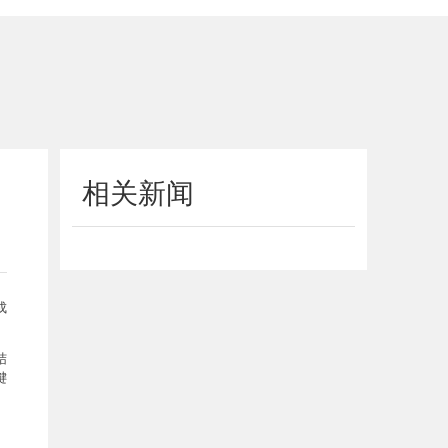
相关新闻
成
结
键