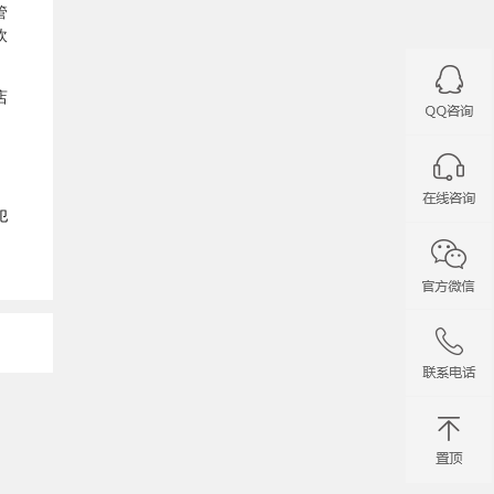
管
砍
店
犯