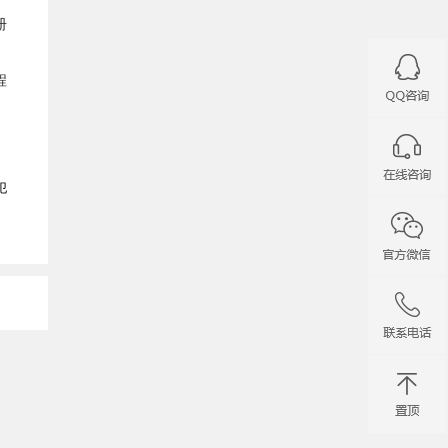
册
程
犯