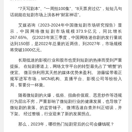
“7天写剧本”、“一周拍100集”、“8天票房过亿”，短短几句
话就能在短剧市场上演各种“财富神话”。
艾媒咨询《2023-2024年中国微短剧市场研究报告》显
示，中国网络微短剧市场规模373.9亿元，同比增长
267.65%。 仅2023年第三季度，中国网络迷你剧的发行量就
达到150部，是2022年总量的近两倍。到2027年，市场规模
将突破1000亿元。
长期低迷的影视行业和股市也受到短剧的热捧而受到严重
提振。 在短剧赛道上，网络文学平台的转型最先占了“螃蟹”的
便宜。 微豆快利用其天然的媒体优势来盈利。 游藤猛带着正
规军进军市场，MCN机构、直播平台、影视公司等纷纷入
局，誓要分一杯羹。
随着微短剧的火爆，低俗、扭曲价值观、恶意炒作等违规
行为层出不穷，严重影响了微短剧行业的健康发展，也导致了
微短剧的衰落。的监管锤子。 微博迅速自查并纠正错误，并
下架。 经过整顿，行业迎来了新的发展拐点。
那么，2023年，哪些热门短剧背后的公司会赚钱呢？