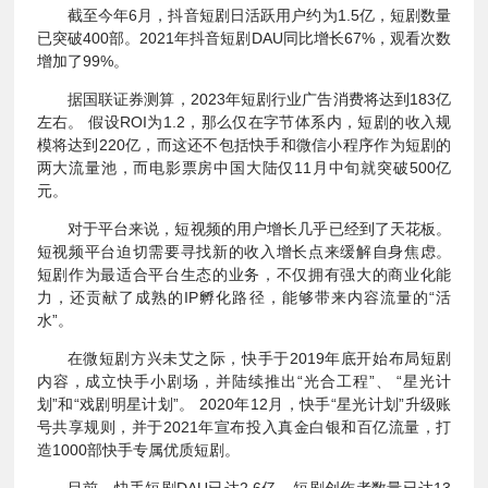
截至今年6月，抖音短剧日活跃用户约为1.5亿，短剧数量
已突破400部。2021年抖音短剧DAU同比增长67%，观看次数
增加了99%。
据国联证券测算，2023年短剧行业广告消费将达到183亿
左右。 假设ROI为1.2，那么仅在字节体系内，短剧的收入规
模将达到220亿，而这还不包括快手和微信小程序作为短剧的
两大流量池，而电影票房中国大陆仅11月中旬就突破500亿
元。
对于平台来说，短视频的用户增长几乎已经到了天花板。
短视频平台迫切需要寻找新的收入增长点来缓解自身焦虑。
短剧作为最适合平台生态的业务，不仅拥有强大的商业化能
力，还贡献了成熟的IP孵化路径，能够带来内容流量的“活
水”。
在微短剧方兴未艾之际，快手于2019年底开始布局短剧
内容，成立快手小剧场，并陆续推出“光合工程”、 “星光计
划”和“戏剧明星计划”。 2020年12月，快手“星光计划”升级账
号共享规则，并于2021年宣布投入真金白银和百亿流量，打
造1000部快手专属优质短剧。
目前，快手短剧DAU已达2.6亿，短剧创作者数量已达13