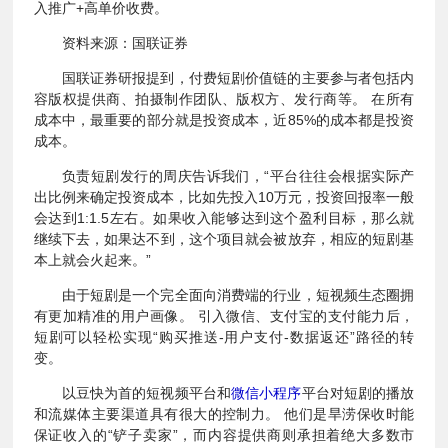
入推广+高单价收费。
资料来源：国联证券
国联证券研报提到，付费短剧价值链的主要参与者包括内
容版权提供商、拍摄制作团队、版权方、发行商等。 在所有
成本中，最重要的部分就是投资成本，近85%的成本都是投资
成本。
负责短剧发行的周庆告诉我们，“平台往往会根据实际产
出比例来确定投资成本，比如先投入10万元，投资回报率一般
会达到1:1.5左右。如果收入能够达到这个盈利目标，那么就
继续下去，如果达不到，这个项目就会被放弃，相应的短剧基
本上就会火起来。”
由于短剧是一个完全面向消费端的行业，短视频生态圈拥
有更加精准的用户画像。 引入微信、支付宝的支付能力后，
短剧可以轻松实现“购买推送-用户支付-数据返还”路径的转
变。
以豆快为首的短视频平台和
微信小程序
平台对短剧的播放
和流媒体主要渠道具有很大的控制力。 他们是旱涝保收时能
保证收入的“铲子卖家”，而内容提供商则承担着绝大多数市