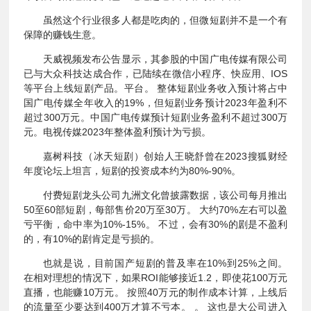
虽然这个行业很多人都是吃肉的，但微短剧并不是一个有
保障的赚钱生意。
天威视频发布公告显示，其参股的中国广电传媒有限公司
已与大众科技达成合作，已陆续在微信小程序、快应用、IOS
等平台上线短剧产品。平台。 整体短剧业务收入预计将占中
国广电传媒全年收入的19%，但短剧业务预计2023年盈利不
超过300万元。中国广电传媒预计短剧业务盈利不超过300万
元。电视传媒2023年整体盈利预计为亏损。
嘉树科技（冰天短剧）创始人王晓舒曾在2023搜狐财经
年度论坛上坦言，短剧的投资成本约为80%-90%。
付费短剧龙头公司九洲文化曾披露数据，该公司每月推出
50至60部短剧，每部售价20万至30万。 大约70%左右可以盈
亏平衡，命中率为10%-15%。 不过，会有30%的剧是不盈利
的，有10%的剧肯定是亏损的。
也就是说，目前国产短剧的普及率在10%到25%之间。
在相对理想的情况下，如果ROI能够接近1.2，即使花100万元
直播，也能赚10万元。 按照40万元的制作成本计算，上线后
的流量至少要达到400万才算不亏本。 。 这也是大公司进入