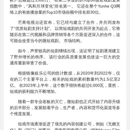
帐户总额超过1300万。 在第三季度的的Top30微短戏剧繁荣
指数中，“风和月球变化”排名第一。 它还在整个Yunhe Q3网
络上的有效播放量的Top10市场份额中排名前30位。
芒果电视台还宣布，它已经与建立了合作，并共同发布
了“优质短剧支持计划”。 以简短戏剧的共同开发为起点，它将
随后在第二代视频和品牌营销等各个方面促进深入的合作，这
可能会改变当今的微短戏剧。 市场结构。
如今，声誉较高的短剧继续出现，这证明了短剧逐渐建立
了野外增长的秩序。 该行业的高质量发展也使这一巨大的交
通库重新审查了价值。
根据镜像娱乐公司的统计数据，从2020年到2022年，仅
在的三个主要平台上，相关的短戏的累积数量约为1.5亿至2
亿。 在2023年上半年，这个数字很快将超过6,000瓦，显然，
短戏的获利能力不断增加。
随着一群专业老板的灭亡，微短剧也正式开始了内容升级
的后半部分，发展朝着平台，生产者，内容和货币化渠道等多
个维度发展。
短戏市场逐渐促进了领先的内容创建公司，例如《无糖文