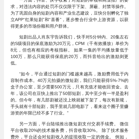
求，对违法内容的处罚不仅仅限于下架、屏蔽、封禁等操作。
为了巩固自身的短剧内容和产业生态建设，豆快分别孵化了独
立APP“红果短剧”和“喜番”，逐步整合行业中上游资源，以获
得更多的市场份额和用户群体。
短剧出品人肖东宇告诉我们，快手对5分钟内、20集左右
的S级项目的保底激励为20万元，CPM（千有效播放）单价为
8元，但也有相应的考核指标。 如果一集的平均播放量低于
100万，那么只能获得保底的20万，而抖音给出的激励则更
低。
“如今，平台通过短剧的门槛越来越高，激励费用低于内
容制作成本。40万元拍摄的微短剧，我们只能获得5%-7%的
盒子办公室，至少需要500万元，只有充值才能收回资金。去
年，该公司在豆快上推出了50部短剧，其中至少有一半是盈利
的。但今年，有几部剧被还没上映就被下架了，每次有新规，
手头就有十部短剧，我手里就几部电影了，看来这个圈子里赚
游资的年限已经不多了行业。”
另一方面，平台陆续推出微短剧支付交易手续费。 微信
平台收取20%的技术服务费，抖音收取30%。 除了技术服务
费外，平台还会对短剧收入的提现收取一定的佣金。 例如，