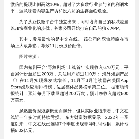
微信的提现比例高达10%，超过了大多数行业参与者的利润水
平，这意味着内容生产坊和投六坊的生存面临危险。
为了从豆快微平台中独立出来，同时培育自己的私域流量
以加快商业化的步伐，各家公司开始打造自己的独立APP。
其中，发展最快的是中文在线。 该公司的双轨策略在市
场上大放异彩，导致11月份股价翻倍。
图片来源：
国内短剧平台“野象剧场”上线首年实现收入670万元，平
台累计粉丝超过200万，关注用户超过110万； 海外短剧产品
《》在11月实现爆发式增长，11月至3月连续霸占美国App
Store娱乐应用排行榜，位居整体品类榜单第二位。 据市场情
报统计，预计每月下载量超过200万次，预计净收入超过500
万美元。
虽然股价因短剧概念而飙升，但从实际业绩来看，中文在
线近一年多时间持续亏损。 东方财富数据显示，2022年一季
度以来，中文在线已连续7个季度出现非净利润亏损，累计亏
损5.02亿元。