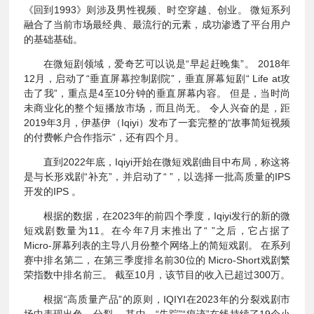
《回到1993》则涉及男性视频、时空穿越、创业。 微短系列
融合了当前市场最经典、最流行的元素，成功渗透了平台用户
的基础基础。
在微短剧领域，爱奇艺可以说是“早起赶晚集”。 2018年
12月，启动了“垂直屏幕控制剧院”，垂直屏幕短剧“ Life at攻
击了我”，重点是4至10分钟的垂直屏幕内容。 但是，当时尚
未商业化的整个短播放市场，而且尚无。 令人兴奋的是，距
2019年3月，伊基伊（Iqiyi）发布了一套完整的“故事简短视频
的付费帐户合作指示”，还有四个月。
直到2022年底，Iqiyi开始在微短戏剧曲目中布局，称这将
是与长形戏剧“补充”，并启动了“ ”，以选择一批高质量的IPS
开发的IPS 。
根据的数据，在2023年的前四个季度，Iqiyi发行的新的微
短戏剧数量为11。在今年7月末推出了“ ”之后，它占据了
Micro-屏幕列表的主导八月份整个网络上的简短戏剧。 在系列
赛中排名第二，在第三季度排名前30位的 Micro-Short戏剧繁
荣指数中排名前三。 截至10月，该节目的收入已超过300万。
根据“高质量产品”的原则，IQIYI在2023年的分裂戏剧市