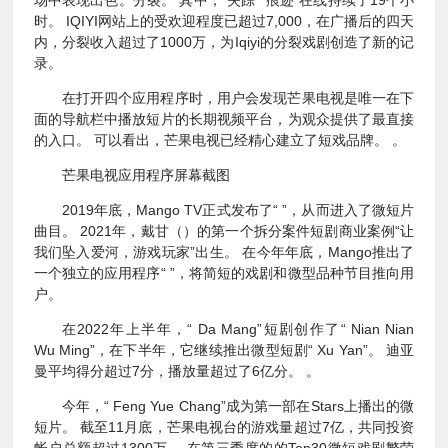
场中表现出色。分裂。 其中，“失踪”“痕迹”在线持续了19个小
时。 IQIYI网站上的受欢迎程度已超过7,000，在广播后的四天
内，分裂收入超过了1000万，为Iqiyi的分裂戏剧创造了新的记
录。
在打开四个应用程序时，用户会发现芒果电视是唯一在下
面的导航栏中播放短片的长期视频平台，为观众提供了最直接
的入口。 可以看出，芒果电视已经精心建立了短戏品牌。 。
芒果电视应用程序屏幕截图
2019年底，Mango TV正式发布了“ ”，从而进入了微短片
曲目。 2021年，戴甘（）的第一个拆分案件短剧商业案例“让
我们坠入爱河，游戏玩家”出生。 在今年年底，Mango推出了
一个独立的应用程序“ ”，将简短的戏剧和微型品种节目推向用
户。
在2022年上半年，“ Da Mang”短剧创作了“ Nian Nian
Wu Ming”，在下半年，它继续推出微型短剧“ Xu Yan”。 迪亚
曼平均得分超过7分，播放量超过了6亿分。 。
今年，“ Feng Yue Chang”成为第一部在Stars上播出的微
短片。 截至11月底，芒果电视台的游戏量超过7亿，共同投资