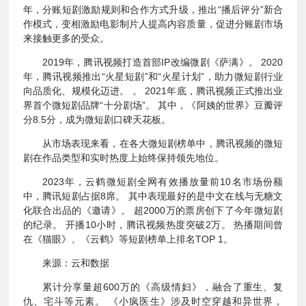
年，分账短剧激励规则和合作方式升级，推出“播后评分”新合
作模式，变相激励电影制片人提高内容质量，促进分账剧市场
来接触更多的受众。
2019年，腾讯视频打造首部IP改编微剧《萨满》。 2020
年，腾讯视频推出“火星短剧”和“火星计划”，助力微短剧行业
向品质化、规模化迈进。 。 2021年底，腾讯视频正式推出业
界首个微短剧品牌“十分剧场”。 其中，《阿姨的世界》豆瓣评
分8.5分，成为微短剧口碑天花板。
从市场表现来看，在各大微短剧榜单中，腾讯视频的微短
剧在作品类型和实时热度上始终保持领先地位。
2023年，云鹤微短剧全网有效播放量前10名市场份额
中，腾讯短剧占据8席。 其中表现最好的是中文在线与无糖文
化联合出品的《邀请》。 超2000万的票房创下了今年微短剧
的纪录。 开播10小时，腾讯视频热度突破2万。 热播期间曾
在《猫眼》、《云鹤》等短剧榜单上排名TOP 1。
来源：云和数据
累计分享量超600万的《高级情妇》，融合了重生、复
仇、宅斗等元素。 《小疯医生》涉及时空穿越和异世界，