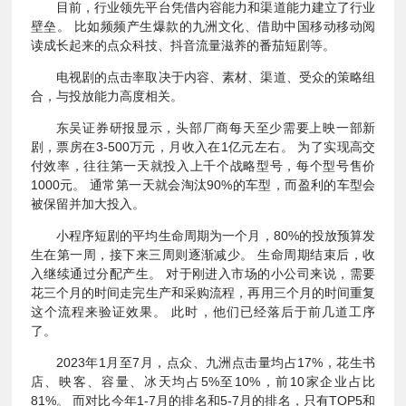
目前，行业领先平台凭借内容能力和渠道能力建立了行业
壁垒。 比如频频产生爆款的九洲文化、借助中国移动移动阅
读成长起来的点众科技、抖音流量滋养的番茄短剧等。
电视剧的点击率取决于内容、素材、渠道、受众的策略组
合，与投放能力高度相关。
东吴证券研报显示，头部厂商每天至少需要上映一部新
剧，票房在3-500万元，月收入在1亿元左右。 为了实现高交
付效率，往往第一天就投入上千个战略型号，每个型号售价
1000元。 通常第一天就会淘汰90%的车型，而盈利的车型会
被保留并加大投入。
小程序短剧的平均生命周期为一个月，80%的投放预算发
生在第一周，接下来三周则逐渐减少。 生命周期结束后，收
入继续通过分配产生。 对于刚进入市场的小公司来说，需要
花三个月的时间走完生产和采购流程，再用三个月的时间重复
这个流程来验证效果。 此时，他们已经落后于前几道工序
了。
2023年1月至7月，点众、九洲点击量均占17%，花生书
店、映客、容量、冰天均占5%至10%，前10家企业占比
81%。 而对比今年1-7月的排名和5-7月的排名，只有TOP5和