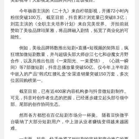
今年杨蓉主演的《二十九》来自柠萌影视，开播72小时内
粉丝突破100万。 截至目前，抖音累计浏览量已突破8.3亿；
刘芸主演的《全职主夫培养计划》来自完美世界。 开拍前就
赞助了美妆品牌珀莱雅，将品牌融入剧情，拓宽了商业化的可
能性。
例如，美妆品牌韩数推出短剧+直播+短视频的矩阵后，疯
狂增加微短剧数量，并与超级头部大师@江七七和@魔女月野
合作，以及共推出包括《一束阳光、一束爱情》、《心跳一瞬
间》等7部微短剧，抖音总播放量突破50亿。仅今年上半年剧
中嵌入的产品“韩式红腰礼盒”全渠道销量突破150万套，多次
位居回购榜第一。
截至目前，已有近400家内容机构参与抖音微短剧制作。
可见，抖音对创作者生态的把握，已经逐步建立起头部引领中
部、尾部的创作协同生态。
然而各方都想在百亿短剧市场分一杯羹。 随着豆快微平
台吸纳了大部分短剧用户，中上游从业者赚钱变得越来越困
难。
一方面，抖音、快手收紧了对短剧的审核和商业推广的要