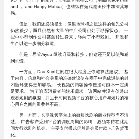
化》和《宁门》的图片，而电影和电视公司（例如Huace Film
and ， and Happy Mahua）也继续在短戏剧田径中加深其布
局。
但是，我们还必须指出，像银地球和之星这样的领先公司
仍然很少，而且仍然有大量的生产公司仍处于勘探状态。 一
些中小型制作公司甚至转过身来，转向了小型戏剧。 开发和
生产以进一步细分轨道。
但是，尽管Aiyou 继续升级和转换，但这还不足以使和感
到恐慌。
一方面，Dou Kuai短剧在很大程度上依赖算法建议。 基
于内容，信息和社会关系的准确建议使在圈子中完成通信的封
闭循环变得更加容易。 长视频的内容操作链接可能不一定满
足要求。 为了响应消费者的娱乐需求，该网站并没有创造出
观看短剧的氛围，并且长时间视频平台的核心用户与短片的核
心用户之间的重叠并不高。
另一方面，长期视频平台上的微短戏剧的商业模型尚不清
楚。 广告客户受到平台的调度周期的影响，必须等待在此期
间发行戏剧的机会。 主要支付模式仍然是会员付款 +广告货币
化。