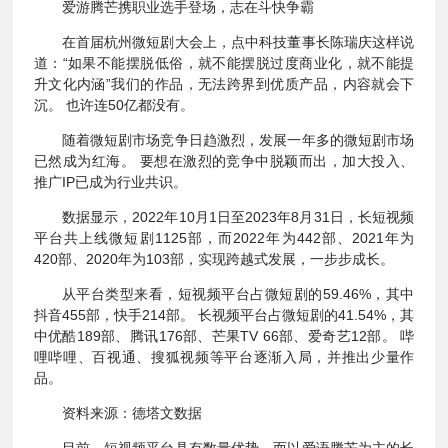
爱游腾芒携职业选手登场，志在斗快争霸
在首届杭州微短剧大会上，点中科技董事长陈瑞庆这样说
道：“如果不能摆脱低俗，就不能摆脱过度商业化，就不能提
升文化内涵”我们的作品，无法跨界到优质产品，内容就会下
沉。 也许连50亿都没有。
随着微短剧市场竞争日趋激烈，发展一年多的微短剧市场
已然成为红海。 要想在激烈的竞争中脱颖而出，加大投入、
推广IP已成为行业共识。
数据显示，2022年10月1日至2023年8月31日，长短视频
平台共上线微短剧1125部，而2022年为442部、2021年为
420部、2020年为103部，实现跨越式发展，一步步成长。
从平台类型来看，短视频平台占微短剧的59.46%，其中
抖音455部，快手214部。 长视频平台占微短剧的41.54%，其
中优酷189部、腾讯176部、芒果TV 66部、爱奇艺12部。 哔
哩哔哩、百视通、搜狐视频等平台逐渐入局，并推出少量作
品。
资料来源：德塔文数据
目前，短视频平台具有数量优势，而以爱语腾芒为主的长