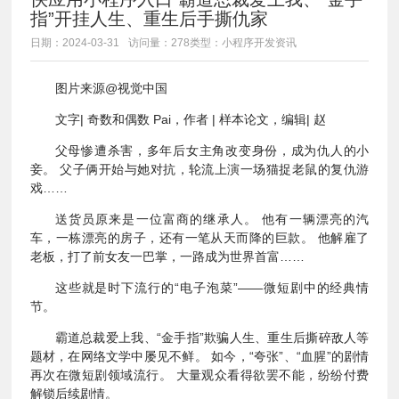
指”开挂人生、重生后手撕仇家
日期：2024-03-31
访问量：278
类型：小程序开发资讯
图片来源@视觉中国
文字| 奇数和偶数 Pai，作者 | 样本论文，编辑| 赵
父母惨遭杀害，多年后女主角改变身份，成为仇人的小
妾。 父子俩开始与她对抗，轮流上演一场猫捉老鼠的复仇游
戏……
送货员原来是一位富商的继承人。 他有一辆漂亮的汽
车，一栋漂亮的房子，还有一笔从天而降的巨款。 他解雇了
老板，打了前女友一巴掌，一路成为世界首富……
这些就是时下流行的“电子泡菜”——微短剧中的经典情
节。
霸道总裁爱上我、“金手指”欺骗人生、重生后撕碎敌人等
题材，在网络文学中屡见不鲜。 如今，“夸张”、“血腥”的剧情
再次在微短剧领域流行。 大量观众看得欲罢不能，纷纷付费
解锁后续剧情。