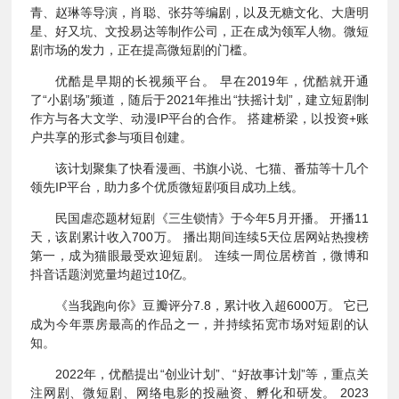
青、赵琳等导演，肖聪、张芬等编剧，以及无糖文化、大唐明
星、好又坑、文投易达等制作公司，正在成为领军人物。微短
剧市场的发力，正在提高微短剧的门槛。
优酷是早期的长视频平台。 早在2019年，优酷就开通
了“小剧场”频道，随后于2021年推出“扶摇计划”，建立短剧制
作方与各大文学、动漫IP平台的合作。 搭建桥梁，以投资+账
户共享的形式参与项目创建。
该计划聚集了快看漫画、书旗小说、七猫、番茄等十几个
领先IP平台，助力多个优质微短剧项目成功上线。
民国虐恋题材短剧《三生锁情》于今年5月开播。 开播11
天，该剧累计收入700万。 播出期间连续5天位居网站热搜榜
第一，成为猫眼最受欢迎短剧。 连续一周位居榜首，微博和
抖音话题浏览量均超过10亿。
《当我跑向你》豆瓣评分7.8，累计收入超6000万。 它已
成为今年票房最高的作品之一，并持续拓宽市场对短剧的认
知。
2022年，优酷提出“创业计划”、“好故事计划”等，重点关
注网剧、微短剧、网络电影的投融资、孵化和研发。 2023