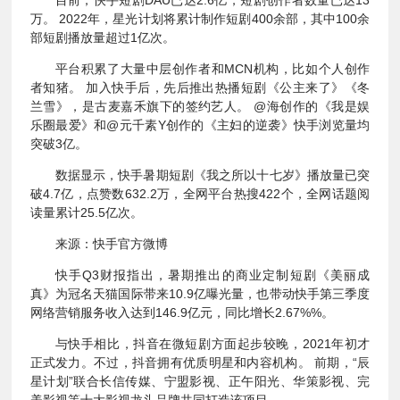
万。 2022年，星光计划将累计制作短剧400余部，其中100余
部短剧播放量超过1亿次。
平台积累了大量中层创作者和MCN机构，比如个人创作
者知猪。 加入快手后，先后推出热播短剧《公主来了》《冬
兰雪》，是古麦嘉禾旗下的签约艺人。 @海创作的《我是娱
乐圈最爱》和@元千素Y创作的《主妇的逆袭》快手浏览量均
突破3亿。
数据显示，快手暑期短剧《我之所以十七岁》播放量已突
破4.7亿，点赞数632.2万，全网平台热搜422个，全网话题阅
读量累计25.5亿次。
来源：快手官方微博
快手Q3财报指出，暑期推出的商业定制短剧《美丽成
真》为冠名天猫国际带来10.9亿曝光量，也带动快手第三季度
网络营销服务收入达到146.9亿元，同比增长2.67%%。
与快手相比，抖音在微短剧方面起步较晚，2021年初才
正式发力。不过，抖音拥有优质明星和内容机构。 前期，“辰
星计划”联合长信传媒、宁盟影视、正午阳光、华策影视、完
美影视等十大影视龙头品牌共同打造该项目。