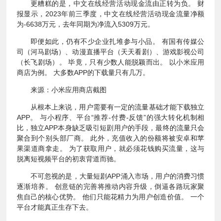
更糟糕的是，中文在线经营活动现金流由正转为负。 财
报显示，2023年前三季度，中文在线经营活动现金流量净额
为-6638万元，去年同期为净流入5309万元。
即便如此，仍有不少企业扎堆参与小品。 有国有传媒公
司（河马剧场）、动漫直播平台（天天看剧）、游戏影视公司
（长飞剧场）。 毕竟，只有少数人能脱颖而出。 以小米应用
商店为例。 大多数APP的下载量只有几万。
来源：小米应用商店截图
从根本上来说，用户需要有一定的流量基础才能下载独立
APP。 与小程序、平台“推荐-付费-反馈”的强大转化机制相
比，独立APP本身缺乏吸引短剧用户的手段，最终的流量只会
聚合到个别头部厂商。 此外，充值收入的份额将被安卓和苹
果渠道商拿走。 为了获取用户，就必须花钱购买流量，这与
脱离短视频平台的初衷背道而驰。
不可忽视的是，大量短剧APP涌入市场，用户的消费习惯
逐渐培养。 创意链的完善将推动内容升级，倒逼各路玩家聚
焦自己的核心优势。 他们只能花精力为用户创造价值。 一个
平台才能真正生存下去。