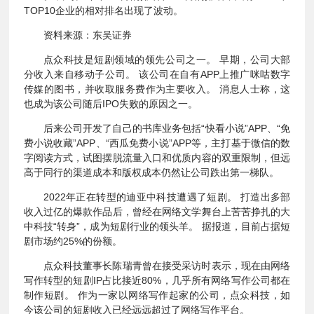
TOP10企业的相对排名出现了波动。
资料来源：东吴证券
点众科技是短剧领域的领先公司之一。 早期，公司大部
分收入来自移动子公司。 该公司在自有APP上推广咪咕数字
传媒的图书，并收取服务费作为主要收入。 消息人士称，这
也成为该公司随后IPO失败的原因之一。
后来公司开发了自己的书库业务包括“快看小说”APP、“免
费小说收藏”APP、“西瓜免费小说”APP等，主打基于微信的数
字阅读方式，试图摆脱流量入口和优质内容的双重限制，但远
高于同行的渠道成本和版权成本仍然让公司跌出第一梯队。
2022年正在转型的迪亚中科技遭遇了短剧。 打造出多部
收入过亿的爆款作品后，曾经在网络文学舞台上苦苦挣扎的大
中科技“转身”，成为短剧行业的领头羊。 据报道，目前占据短
剧市场约25%的份额。
点众科技董事长陈瑞青曾在接受采访时表示，现在由网络
写作转型的短剧IP占比接近80%，几乎所有网络写作公司都在
制作短剧。 作为一家以网络写作起家的公司，点众科技，如
今该公司的短剧收入已经远远超过了网络写作平台。