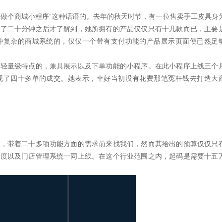
要做个商城小程序”这种话语的。去年的秋天时节，有一位售卖手工皮具身
谈了二十分钟之后才了解到，她所拥有的产品仅仅只有十几款而已，主要
种复杂的商城系统的，仅仅一个带有支付功能的产品展示页面便已然足
备轻量级特点的，兼具展示以及下单功能的小程序。在此小程序上线三个
现了四十多单的成交。她表示，幸好当初没有花费那笔冤枉钱去打造大
板，带着二十多项功能方面的需求前来找我们，然而其给出的预算仅仅只
调度以及门店管理系统一同上线。在这个行业范围之内，起码是需要十五