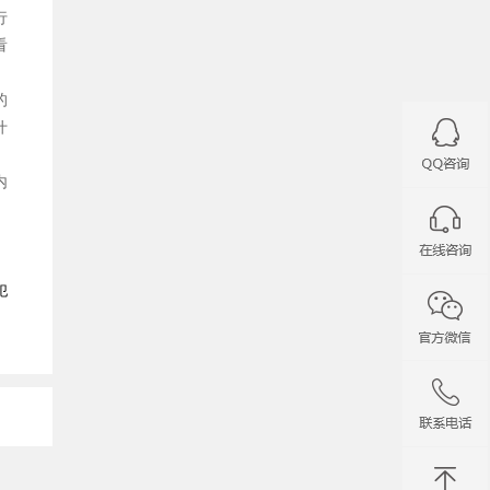
行
看
的
什
内
犯