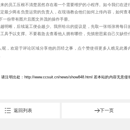
进来的员工压根不清楚居然存在着一个需要维护的小程序。如今我们在进
指定最少两名负责运营的负责人，在现场教会他们如何上传内容，如何查
下一份带有图片且图文并茂的操作手册。
得越明晰，后续返工便会越少。我所给出的提议是，先取一张纸张将每日
化工具予以支撑。不要着急去查看他人拥有哪些，先慎密思索自己欠缺些
人呢，欢迎于评论区域分享他的历经之事，点个赞使得更多人瞧见此番
。
，请注明出处：
http://www.ccsuit.cn/news/show848.html
若本站的内容无意侵
返回列表
下一页