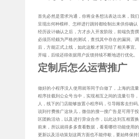
首先必然是需求沟通，你将业务想法表达出来，我
呈现出何种模样、怎样进行跳转都绘制出来供你确认
经历设计确认之后，方才步入开发阶段，前端负责
必须历经颇为严格的测试，查找其中存在的漏洞、
后，方能正式上线，如此这般才算完结了相关事宜
开端，后续还得依据用户反馈持续不断地进行优化。
定制后怎么运营推广
做好的小程序没人使用就等同于白做了，上海的流
程序挂载到公众号当中，实现相互之间的流量引导
人，线下的门店能够放置小程序码，引导顾客去扫码
说到付费推广这块儿，微信的搜一搜广告是可用于
区团购活动，以及进行异业合作，以此达到互相置
前来，所以就得多多查看数据，看看哪些功能使用
更新以及活动策划这两方面也不能停歇，要始终保持