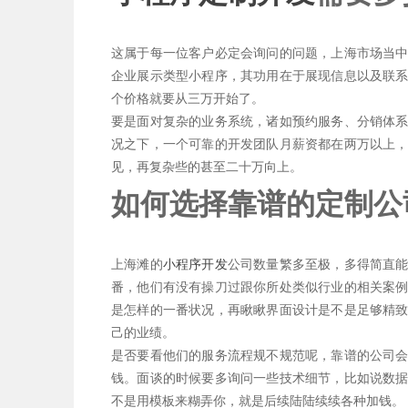
这属于每一位客户必定会询问的问题，上海市场当
企业展示类型小程序，其功用在于展现信息以及联
个价格就要从三万开始了。
要是面对复杂的业务系统，诸如预约服务、分销体
况之下，一个可靠的开发团队月薪资都在两万以上
见，再复杂些的甚至二十万向上。
如何选择靠谱的定制公
上海滩的
小程序开发
公司数量繁多至极，多得简直
番，他们有没有操刀过跟你所处类似行业的相关案
是怎样的一番状况，再瞅瞅界面设计是不是足够精
己的业绩。
是否要看他们的服务流程规不规范呢，靠谱的公司
钱。面谈的时候要多询问一些技术细节，比如说数
不是用模板来糊弄你，就是后续陆陆续续各种加钱。