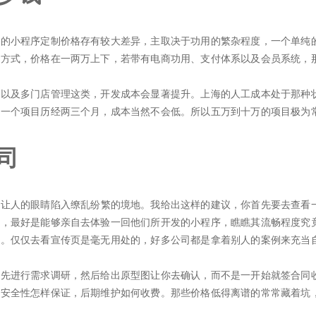
中的小程序定制价格存有较大差异，主取决于功用的繁杂程度，一个单纯
系方式，价格在一两万上下，若带有电商功用、支付体系以及会员系统，
系以及多门店管理这类，开发成本会显著提升。上海的人工成本处于那种
，一个项目历经两三个月，成本当然不会低。所以五万到十万的项目极为
司
能让人的眼睛陷入缭乱纷繁的境地。我给出这样的建议，你首先要去查看
例，最好是能够亲自去体验一回他们所开发的小程序，瞧瞧其流畅程度究
致。仅仅去看宣传页是毫无用处的，好多公司都是拿着别人的案例来充当
会先进行需求调研，然后给出原型图让你去确认，而不是一开始就签合同
据安全性怎样保证，后期维护如何收费。那些价格低得离谱的常常藏着坑