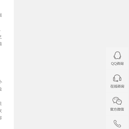
面
，
之
着
小
拉
社
次
容